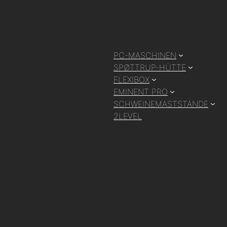
PC-MASCHINEN
SPØTTRUP-HÜTTE
FLEXIBOX
EMINENT PRO
SCHWEINEMASTSTÄNDE
2LEVEL