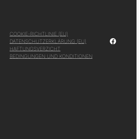
COOKIE-RICHTLINIE (EU)
Facebook
DATENSCHUTZERKLÄRUNG (EU)
HAFTUNGSVERZICHT
BEDINGUNGEN UND KONDITIONEN