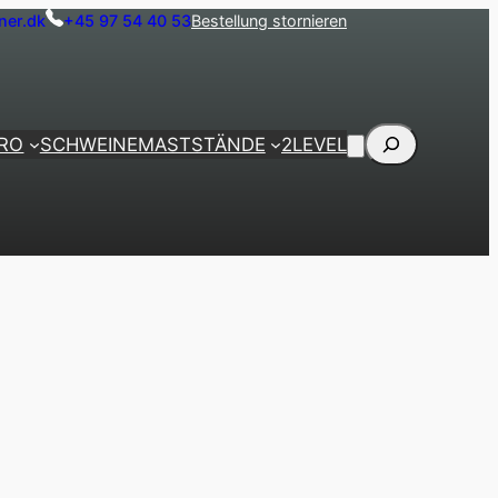
ner.dk
+45 97 54 40 53
Bestellung stornieren
Suche
PRO
SCHWEINEMASTSTÄNDE
2LEVEL