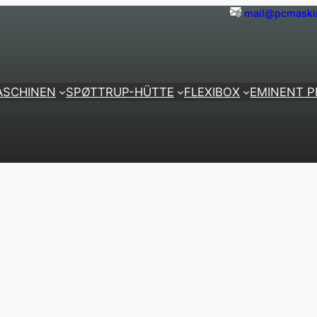
mail@pcmaski
ASCHINEN
SPØTTRUP-HÜTTE
FLEXIBOX
EMINENT 