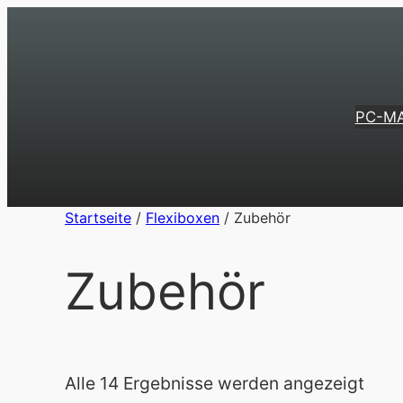
Zum
Inhalt
springen
PC-M
Startseite
/
Flexiboxen
/ Zubehör
Zubehör
Alle 14 Ergebnisse werden angezeigt