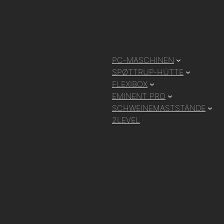
PC-MASCHINEN
SPØTTRUP-HÜTTE
FLEXIBOX
EMINENT PRO
SCHWEINEMASTSTÄNDE
2LEVEL