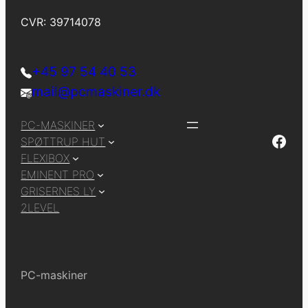
CVR: 39714078
+45 97 54 40 53
mail@pcmaskiner.dk
PC-MASKINER
Facebook
SPØTTRUP HUT
FLEXIBOX
EMINENT PRO
GRISERNES LY
2LEVEL
PC-maskiner