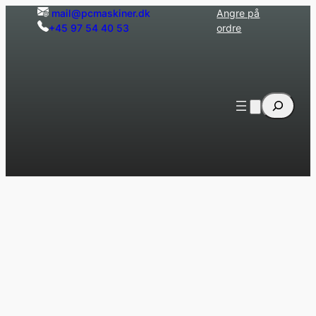
Hopp
mail@pcmaskiner.dk
Angre på
+45 97 54 40 53
ordre
til
innhold
Søk