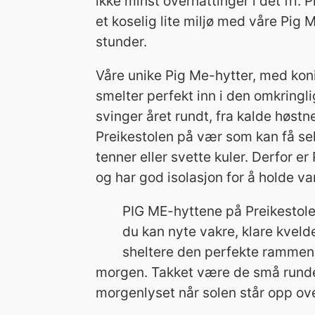
ikke minst overnattinger i det fri
et koselig lite miljø med våre Pig 
stunder.
Våre unike Pig Me-hytter, med koni
smelter perfekt inn i den omkring
svinger året rundt, fra kalde høstn
Preikestolen på vær som kan få sel
tenner eller svette kuler. Derfor 
og har god isolasjon for å holde v
PIG ME-hyttene på Preikestol
du kan nyte vakre, klare kvelde
sheltere den perfekte rammen 
morgen. Takket være de små runde 
morgenlyset når solen står opp over