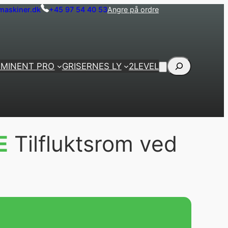
askiner.dk
+45 97 54 40 53
Angre på ordre
Søk
EMINENT PRO
GRISERNES LY
2LEVEL
E
Tilfluktsrom ved