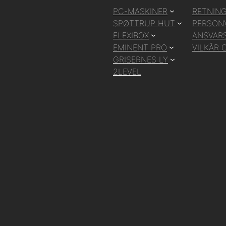
PC-MASKINER
RETNING
SPØTTRUP HUT
PERSON
FLEXIBOX
ANSVARS
EMINENT PRO
VILKÅR 
GRISERNES LY
2LEVEL