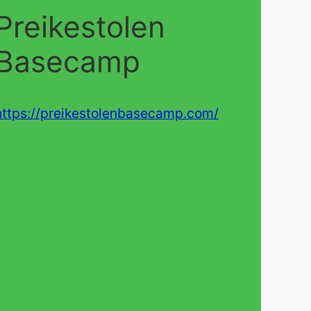
Preikestolen
Basecamp
https://preikestolenbasecamp.com/