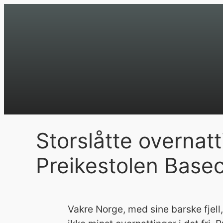
Hopp
til
innhold
Storslåtte overnat
Preikestolen Bas
Vakre Norge, med sine barske fjell,