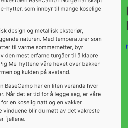
. Preikestolen BaseCamp i Norge har skapt
Me-hytter, som innbyr til mange koselige
sk design og metallisk eksteriør,
liggende naturen. Med temperaturer som
etter til varme sommernetter, byr
v den mest erfarne turgåer til å klapre
er Pig Me-hyttene våre hevet over bakken
armen og kulden på avstand.
en BaseCamp har en liten veranda hvor
r. Når det er tid for å legge seg, er våre
for en koselig natt og en vakker
vinduene blir du møtt av det vakreste
 fjellene.