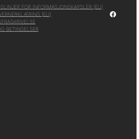
SLINJER FOR INFORMASJONSKAPSLER (EU)
Facebook
VERNERKLÆRING (EU)
FRASKRIVELSE
OG BETINGELSER