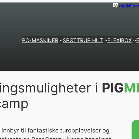
mail@pcm
PC-MASKINER
SPØTTRUP HUT
FLEXIBOX
tingsmuligheter i
PIG
M
ecamp
 innbyr til fantastiske turopplevelser og