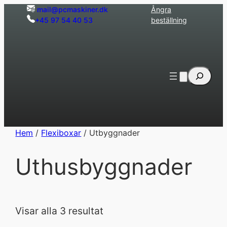
Hoppa
mail@pcmaskiner.dk
Ångra
+45 97 54 40 53
beställning
till
innehåll
Sök
Hem
/
Flexiboxar
/ Utbyggnader
Uthusbyggnader
Visar alla 3 resultat