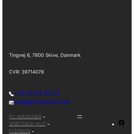
Tingvej 6, 7800 Skive, Danmark
CVR: 39714078
+45 97 54 40 53
mail@pcmaskiner.dk
PC-MASKINER
F
SPØTTRUP HUT
a
FLEXIBOX