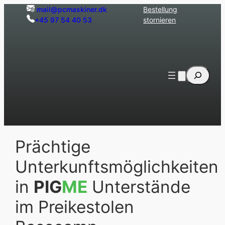
Zum
mail@pcmaskiner.dk
Bestellung
+45 97 54 40 53
stornieren
Inhalt
springen
Suche
Prächtige
Unterkunftsmöglichkeiten
in
PIG
ME
Unterstände
im Preikestolen