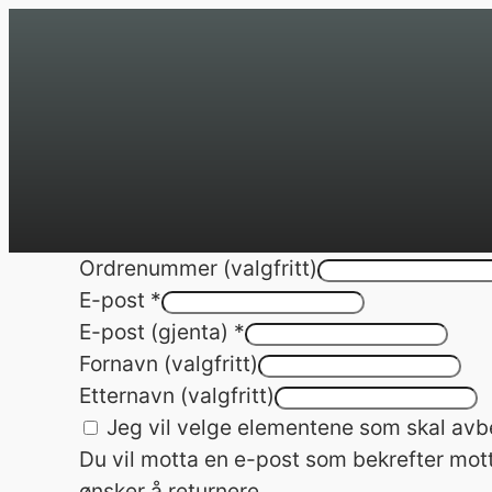
Hopp
til
innhold
Ordrenummer
(valgfritt)
E-post
*
E-post (gjenta)
*
Fornavn
(valgfritt)
Etternavn
(valgfritt)
Jeg vil velge elementene som skal avbe
Du vil motta en e-post som bekrefter mott
ønsker å returnere.