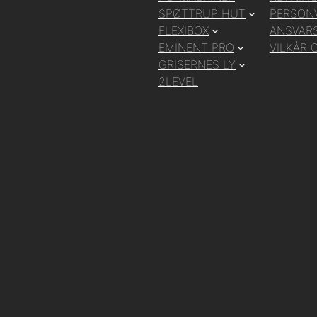
SPØTTRUP HUT
PERSON
FLEXIBOX
ANSVARS
EMINENT PRO
VILKÅR 
GRISERNES LY
2LEVEL