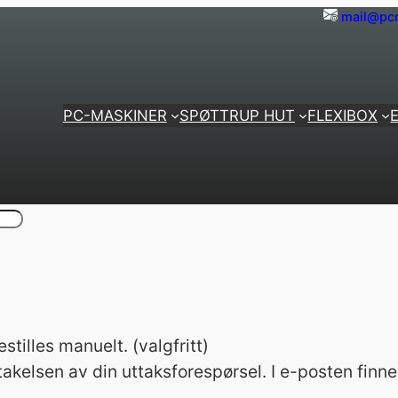
mail@pcm
PC-MASKINER
SPØTTRUP HUT
FLEXIBOX
stilles manuelt.
(valgfritt)
akelsen av din uttaksforespørsel. I e-posten finn