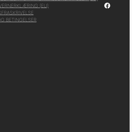
Facebook
VERNERKLÆRING (EU)
FRASKRIVELSE
OG BETINGELSER