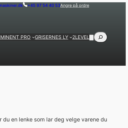
askiner.dk
+45 97 54 40 53
Angre på ordre
Søk
EMINENT PRO
GRISERNES LY
2LEVEL
er du en lenke som lar deg velge varene du