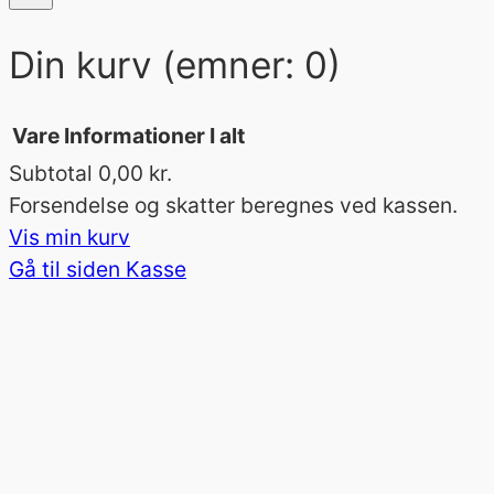
Din kurv
(emner: 0)
Vare
Informationer
I alt
Subtotal
0,00 kr.
Varer
Forsendelse og skatter beregnes ved kassen.
Vis min kurv
i
Gå til siden Kasse
indkøbskurv