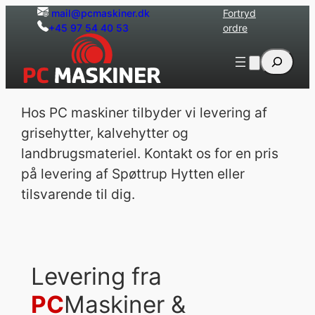
Spring
mail@pcmaskiner.dk
Fortryd
+45 97 54 40 53
ordre
til
indhold
Søg
Hos PC maskiner tilbyder vi levering af
grisehytter, kalvehytter og
landbrugsmateriel. Kontakt os for en pris
på levering af Spøttrup Hytten eller
tilsvarende til dig.
Levering fra
PC
Maskiner &