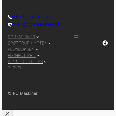
+45 97 54 40 53
mail@pcmaskiner.dk
PC MASKINER
Facebook
SPØTTRUP HYTTEN
FLEXIBOKSEN
EMINENT PRO
PIG ME SHELTERS
2LEVEL
© PC Maskiner