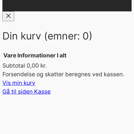
Din kurv
(emner: 0)
Vare
Informationer
I alt
Subtotal
0,00 kr.
Varer
Forsendelse og skatter beregnes ved kassen.
Vis min kurv
i
Gå til siden Kasse
indkøbskurv