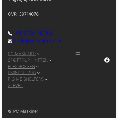
CVR: 39714078
+45 97 54 40 53
mail@pcmaskiner.dk
PC MASKINER
Facebook
SPØTTRUP HYTTEN
FLEXIBOKSEN
EMINENT PRO
PIG ME SHELTERS
2LEVEL
© PC Maskiner