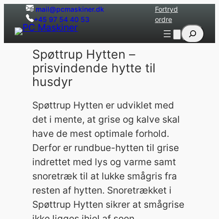
Spring
mail@pcmaskiner.dk
Fortryd
+45 97 54 40 53
ordre
til
Søg
indhold
Spøttrup Hytten –
prisvindende hytte til
husdyr
Spøttrup Hytten er udviklet med
det i mente, at grise og kalve skal
have de mest optimale forhold.
Derfor er rundbue-hytten til grise
indrettet med lys og varme samt
snoretræk til at lukke smågris fra
resten af hytten. Snoretrækket i
Spøttrup Hytten sikrer at smågrise
ikke ligges ihjel af soen.