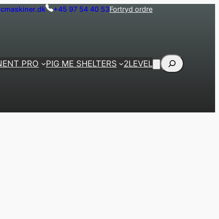
cmaskiner.dk
+45 97 54 40 53
Fortryd ordre
Søg
NENT PRO
PIG ME SHELTERS
2LEVEL