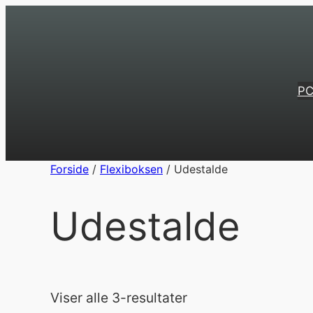
Spring
til
indhold
PC
Forside
/
Flexiboksen
/ Udestalde
Udestalde
Viser alle 3-resultater