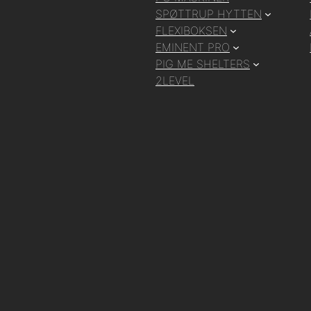
SPØTTRUP HYTTEN
FLEXIBOKSEN
EMINENT PRO
PIG ME SHELTERS
2LEVEL