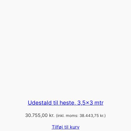
Udestald til heste, 3,5×3 mtr
30.755,00
kr.
(inkl. moms:
38.443,75
kr.
)
Tilføj til kurv