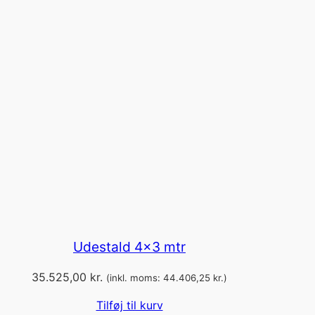
Udestald 4×3 mtr
35.525,00
kr.
(inkl. moms:
44.406,25
kr.
)
Tilføj til kurv