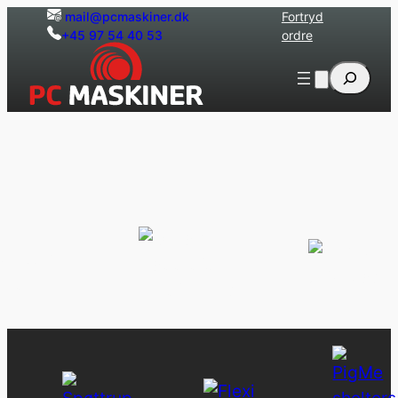
Spring
mail@pcmaskiner.dk
Fortryd
+45 97 54 40 53
ordre
til
indhold
Søg