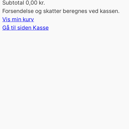
Subtotal
0,00 kr.
Varer
Forsendelse og skatter beregnes ved kassen.
Vis min kurv
i
Gå til siden Kasse
indkøbskurv