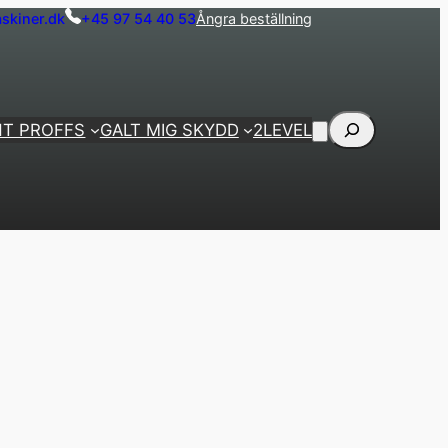
skiner.dk
+45 97 54 40 53
Ångra beställning
Sök
NT PROFFS
GALT MIG SKYDD
2LEVEL