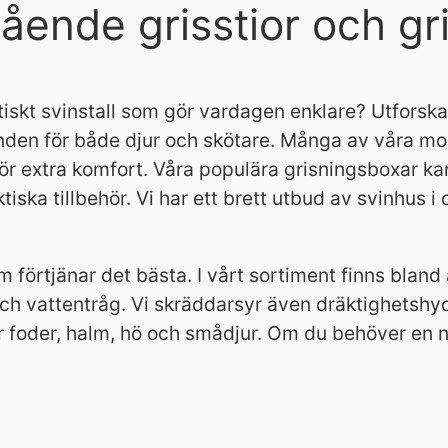
gående grisstior och g
ktiskt svinstall som gör vardagen enklare? Utforska
anden för både djur och skötare. Många av våra mo
r extra komfort. Våra populära grisningsboxar ka
iska tillbehör. Vi har ett brett utbud av svinhus i o
om förtjänar det bästa. I vårt sortiment finns blan
ch vattentråg. Vi skräddarsyr även dräktighetshy
 foder, halm, hö och smådjur. Om du behöver en ny