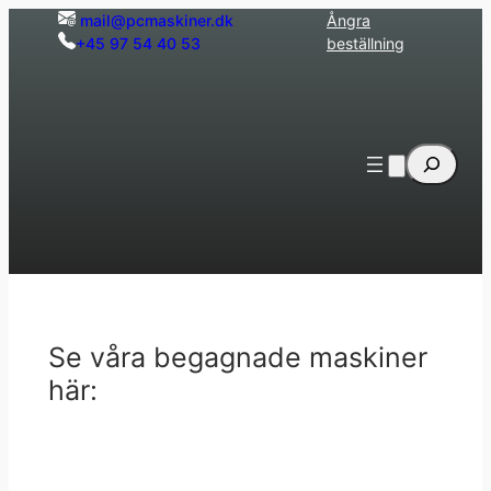
Hoppa
mail@pcmaskiner.dk
Ångra
+45 97 54 40 53
beställning
till
innehåll
Sök
Se våra begagnade maskiner
här: