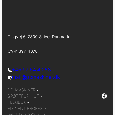
Tingvej 6, 7800 Skive, Danmark
CVR: 39714078
+45 97 54 40 53
mail@pcmaskiner.dk
PC-MASKINER
Facebook
SPØTTRUP HUT
FLEXIBOX
EMINENT PROFFS
GALT MIG SKYDD