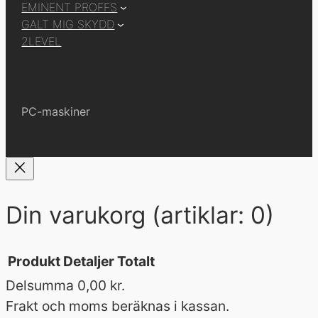
EMINENT PROFFS
GALT MIG SKYDD
2LEVEL
PC-maskiner
Din varukorg
(artiklar: 0)
Produkt
Detaljer
Totalt
Delsumma
0,00 kr.
Produkter
Frakt och moms beräknas i kassan.