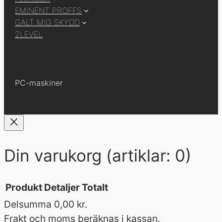
EMINENT PROFFS
GALT MIG SKYDD
2LEVEL
PC-maskiner
Din varukorg
(artiklar: 0)
Produkt
Detaljer
Totalt
Delsumma
0,00 kr.
Produkter
Frakt och moms beräknas i kassan.