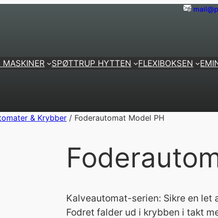
mail@p
 MASKINER
SPØTTRUP HYTTEN
FLEXIBOKSEN
EMI
tomater & Krybber
/ Foderautomat Model PH
Foderautom
Kalveautomat-serien: Sikre en let a
Fodret falder ud i krybben i takt 