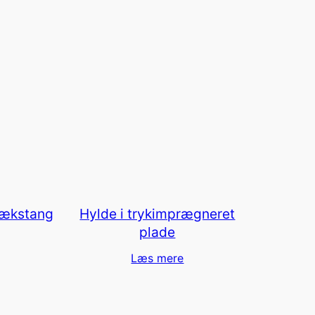
rækstang
Hylde i trykimprægneret
plade
Læs mere