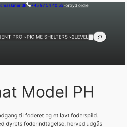
cmaskiner.dk
+45 97 54 40 53
Fortryd ordre
Søg
NENT PRO
PIG ME SHELTERS
2LEVEL
at Model PH
dgang til foderet og et lavt foderspild.
med dyrets foderindtagelse, herved udgås