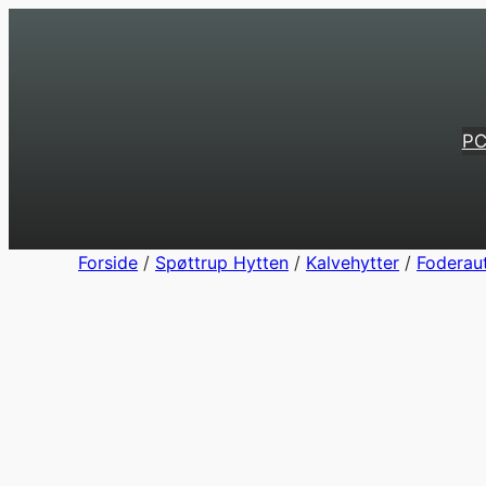
Spring
til
indhold
PC
Forside
/
Spøttrup Hytten
/
Kalvehytter
/
Foderau