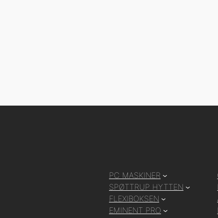
PC MASKINER
SPØTTRUP HYTTEN
FLEXIBOKSEN
EMINENT PRO