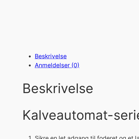
Beskrivelse
Anmeldelser (0)
Beskrivelse
Kalveautomat-seri
Sikre en let adgang til foderet og et l