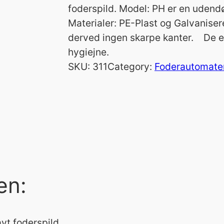
foderspild. Model: PH er en uden
Materialer: PE-Plast og Galvaniser
derved ingen skarpe kanter. De er
hygiejne.
SKU:
311
Category:
Foderautomater
en:
avt foderspild.