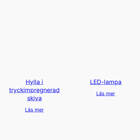
Hylla i
LED-lampa
tryckimpregnerad
Läs mer
skiva
Läs mer