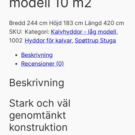
modell 10 m2
Bredd 244 cm Höjd 183 cm Längd 420 cm
SKU:
Kategori:
Kalvhyddor - låg modell
, 
1002
Hyddor för kalvar
, 
Spøttrup Stuga
Beskrivning
Recensioner (0)
Beskrivning
Stark och väl
genomtänkt
konstruktion