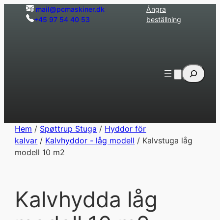
Hoppa
mail@pcmaskiner.dk
Ångra
+45 97 54 40 53
beställning
till
innehåll
Sök
Hem
/
Spøttrup Stuga
/
Hyddor för
kalvar
/
Kalvhyddor - låg modell
/ Kalvstuga låg
modell 10 m2
Kalvhydda låg