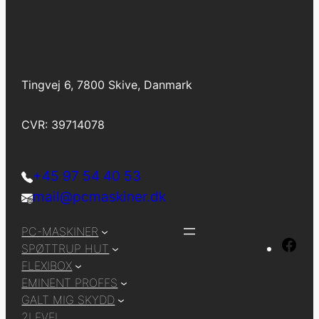
Tingvej 6, 7800 Skive, Danmark
CVR: 39714078
+45 97 54 40 53
mail@pcmaskiner.dk
PC-MASKINER
F
SPØTTRUP HUT
a
FLEXIBOX
EMINENT PROFFS
c
GALT MIG SKYDD
e
2LEVEL