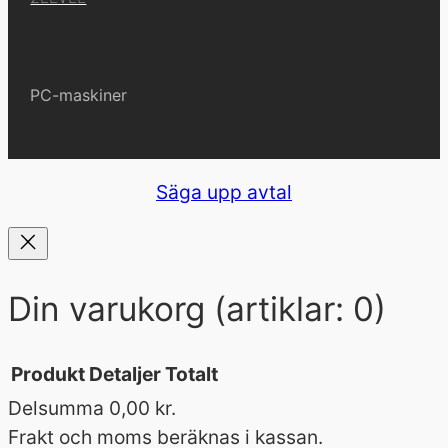
b
o
o
PC-maskiner
k
Säga upp avtal
Din varukorg
(artiklar: 0)
Produkt
Detaljer
Totalt
Delsumma
0,00 kr.
Produkter
Frakt och moms beräknas i kassan.