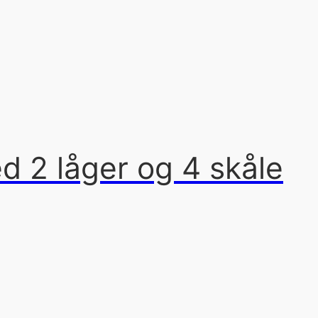
 2 låger og 4 skåle