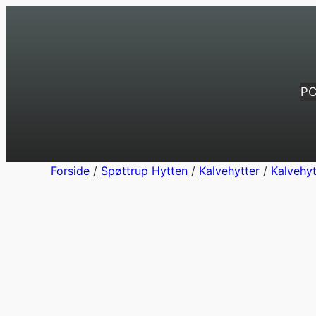
Spring
til
indhold
PC
Forside
/
Spøttrup Hytten
/
Kalvehytter
/
Kalvehyt