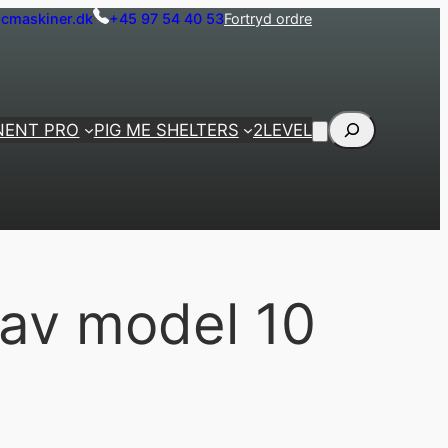
cmaskiner.dk
+45 97 54 40 53
Fortryd ordre
Søg
NENT PRO
PIG ME SHELTERS
2LEVEL
lav model 10