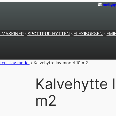
mail@p
 MASKINER
SPØTTRUP HYTTEN
FLEXIBOKSEN
EMI
ter – lav model
/ Kalvehytte lav model 10 m2
Kalvehytte 
m2