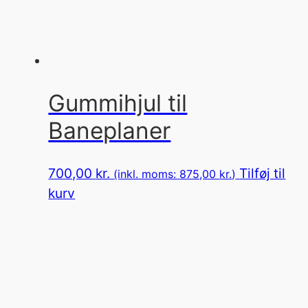
Gummihjul til
Baneplaner
700,00
kr.
Tilføj til
(inkl. moms:
875,00
kr.
)
kurv