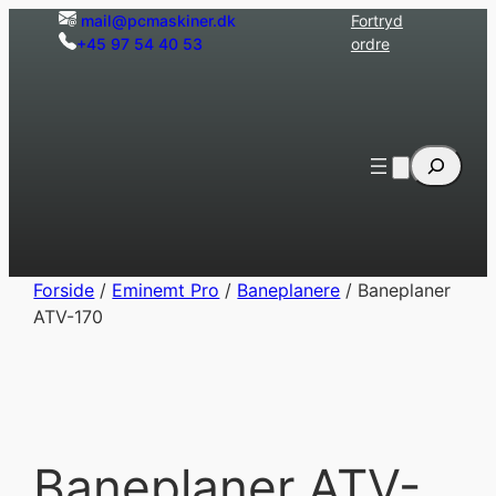
Spring
mail@pcmaskiner.dk
Fortryd
+45 97 54 40 53
ordre
til
indhold
Søg
Forside
/
Eminemt Pro
/
Baneplanere
/ Baneplaner
ATV-170
Baneplaner ATV-