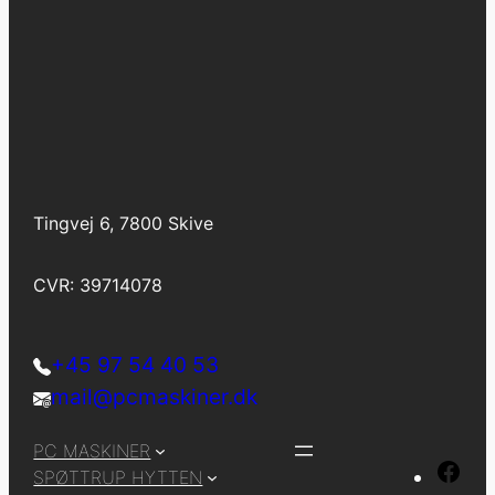
Tingvej 6, 7800 Skive
CVR: 39714078
+45 97 54 40 53
mail@pcmaskiner.dk
PC MASKINER
F
SPØTTRUP HYTTEN