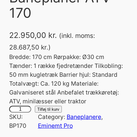
170
22.950,00
kr.
(inkl. moms:
28.687,50
kr.
)
Bredde: 170 cm Rørpakke: Ø30 cm
Tænder: 1 række fjedretænder Tilkobling:
50 mm kugletræk Barrier hjul: Standard
Totalvægt: Ca. 120 kg Materiale:
Galvaniseret stål Anbefalet trækkøretøj:
ATV, minilæsser eller traktor
B
Tilføj til kurv
SKU:
Category:
Baneplanere
, 
a
BP170
Eminemt Pro
n
e