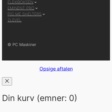
a
FLEXIBOKSEN
EMINENT PRO
c
PIG ME SHELTERS
e
2LEVEL
b
o
o
© PC Maskiner
k
Opsige aftalen
Din kurv
(emner: 0)