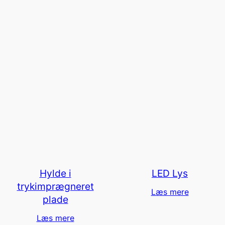
Hylde i
LED Lys
trykimprægneret
Læs mere
plade
Læs mere