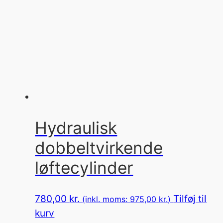
Hydraulisk
dobbeltvirkende
løftecylinder
780,00
kr.
Tilføj til
(inkl. moms:
975,00
kr.
)
kurv