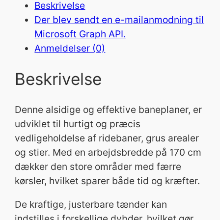
Beskrivelse
p
Der blev sendt en e-mailanmodning til
l
Microsoft Graph API.
a
Anmeldelser (0)
n
e
Beskrivelse
r
A
Denne alsidige og effektive baneplaner, er
T
udviklet til hurtigt og præcis
V
vedligeholdelse af ridebaner, grus arealer
-
og stier. Med en arbejdsbredde på 170 cm
1
dækker den store områder med færre
7
kørsler, hvilket sparer både tid og kræfter.
0
a
De kraftige, justerbare tænder kan
n
indstilles i forskellige dybder, hvilket gør