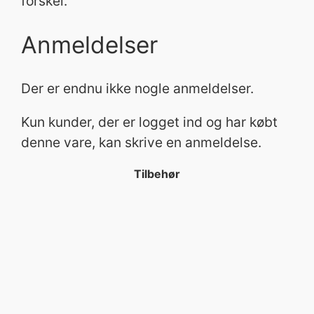
forskel.
r
a
Anmeldelser
n
t
Der er endnu ikke nogle anmeldelser.
a
l
Kun kunder, der er logget ind og har købt
denne vare, kan skrive en anmeldelse.
Tilbehør