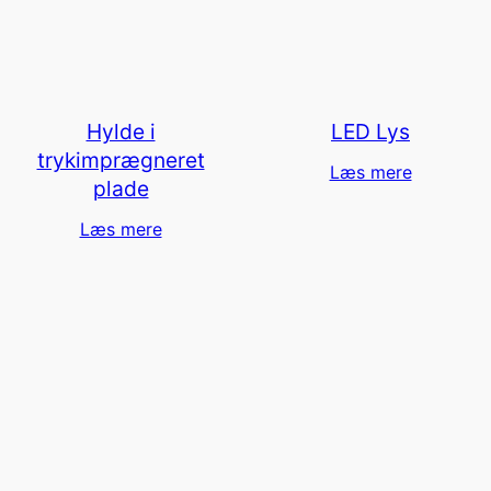
Hylde i
LED Lys
trykimprægneret
Læs mere
plade
Læs mere