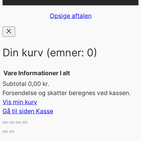
Opsige aftalen
Din kurv
(emner: 0)
Vare
Informationer
I alt
Subtotal
0,00 kr.
Varer
Forsendelse og skatter beregnes ved kassen.
Vis min kurv
i
Gå til siden Kasse
indkøbskurv