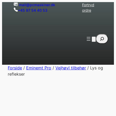
Spring
mail@pcmaskiner.dk
Fortryd
+45 97 54 40 53
ordre
til
indhold
Søg
Forside
/
Eminemt Pro
/
Vejhøvl tilbehør
/ Lys og
reflekser