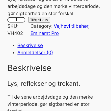
arbejdsdage og den mørke vinterperiode,
gør sigtbarhed en stor forskel.
L
Tilføj til kurv
SKU:
Category:
Vejhøvl tilbehør
, 
y
VH402
Eminemt Pro
s
o
Beskrivelse
g
Anmeldelser (0)
r
e
Beskrivelse
f
l
Lys, reflekser og trekant.
e
k
Til de sene arbejdsdage og den mørke
s
vinterperiode, gør sigtbarhed en stor
e