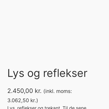
Lys og reflekser
2.450,00
kr.
(inkl. moms:
3.062,50
kr.
)
Lys, reflekser og trekant. Til de sene