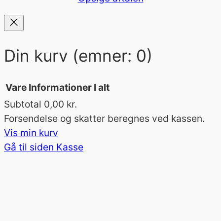
Din kurv
(emner: 0)
Vare
Informationer
I alt
Subtotal
0,00 kr.
Varer
Forsendelse og skatter beregnes ved kassen.
Vis min kurv
i
Gå til siden Kasse
indkøbskurv