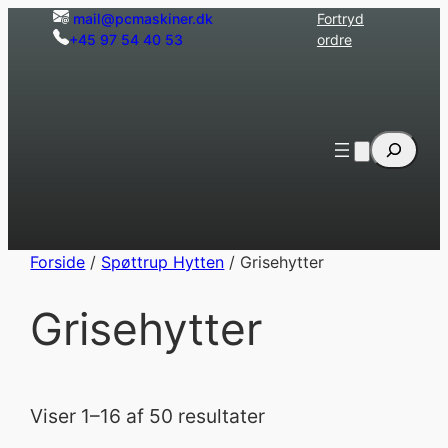
Spring
mail@pcmaskiner.dk
Fortryd
+45 97 54 40 53
ordre
til
indhold
Søg
Forside
/
Spøttrup Hytten
/ Grisehytter
Grisehytter
Viser 1–16 af 50 resultater