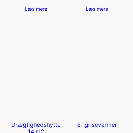
Læs mere
Læs mere
Drægtighedshytte
El-grisevarmer
14 m2