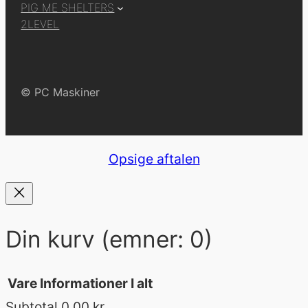
PIG ME SHELTERS
e
2LEVEL
b
o
o
© PC Maskiner
k
Opsige aftalen
Din kurv
(emner: 0)
Vare
Informationer
I alt
Subtotal
0,00 kr.