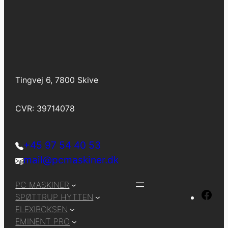
Tingvej 6, 7800 Skive
CVR: 39714078
+45 97 54 40 53
mail@pcmaskiner.dk
PC MASKINER
F
SPØTTRUP HYTTEN
a
FLEXIBOKSEN
EMINENT PRO
c