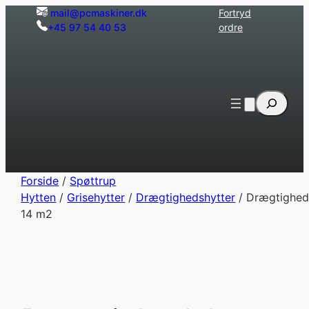
Spring
mail@pcmaskiner.dk
Fortryd
+45 97 54 40 53
ordre
til
indhold
Søg
Forside
/
Spøttrup
Hytten
/
Grisehytter
/
Drægtighedshytter
/ Drægtighed
14 m2