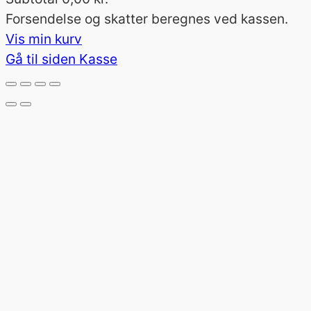
Varer
Forsendelse og skatter beregnes ved kassen.
Vis min kurv
i
Gå til siden Kasse
indkøbskurv