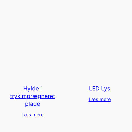
Hylde i
LED Lys
trykimprægneret
Læs mere
plade
Læs mere