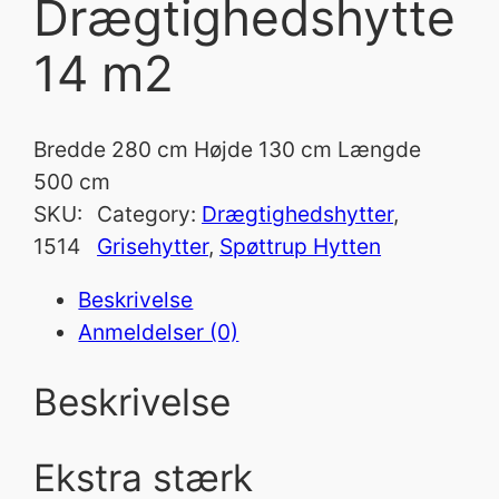
Drægtighedshytte
14 m2
Bredde 280 cm Højde 130 cm Længde
500 cm
SKU:
Category:
Drægtighedshytter
, 
1514
Grisehytter
, 
Spøttrup Hytten
Beskrivelse
Anmeldelser (0)
Beskrivelse
Ekstra stærk