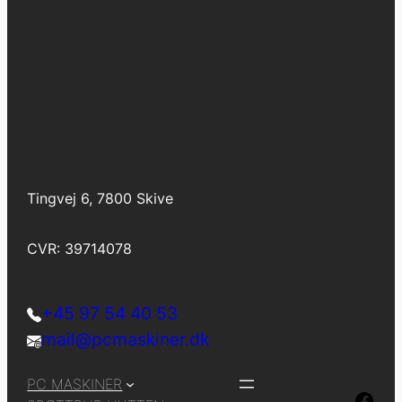
Tingvej 6, 7800 Skive
CVR: 39714078
+45 97 54 40 53
mail@pcmaskiner.dk
PC MASKINER
F