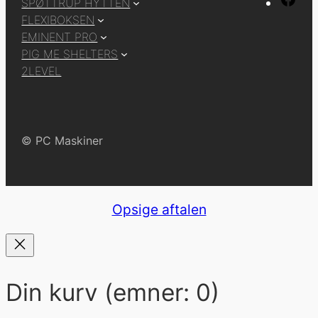
SPØTTRUP HYTTEN
a
FLEXIBOKSEN
EMINENT PRO
c
PIG ME SHELTERS
e
2LEVEL
b
o
o
© PC Maskiner
k
Opsige aftalen
Din kurv
(emner: 0)