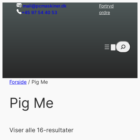
Spring
mail@pcmaskiner.dk
Fortryd
+45 97 54 40 53
ordre
til
indhold
Søg
Forside
/ Pig Me
Pig Me
Viser alle 16-resultater