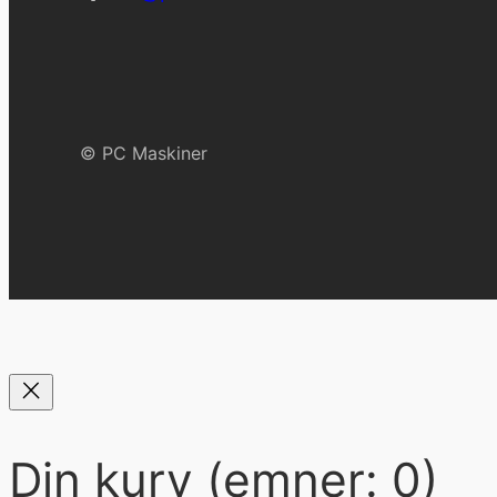
© PC Maskiner
Din kurv
(emner: 0)