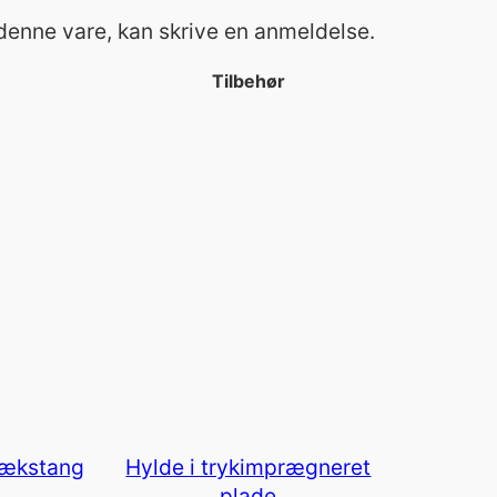
 denne vare, kan skrive en anmeldelse.
Tilbehør
rækstang
Hylde i trykimprægneret
plade