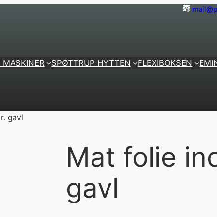
mail@p
 MASKINER
SPØTTRUP HYTTEN
FLEXIBOKSEN
EMI
r. gavl
Mat folie in
gavl