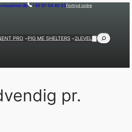
cmaskiner.dk
+45 97 54 40 53
Fortryd ordre
Søg
NENT PRO
PIG ME SHELTERS
2LEVEL
dvendig pr.