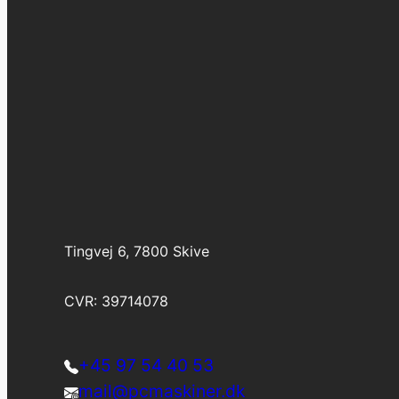
Tingvej 6, 7800 Skive
CVR: 39714078
+45 97 54 40 53
mail@pcmaskiner.dk