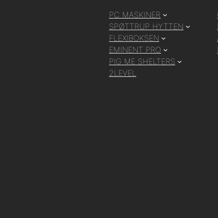
PC MASKINER
SPØTTRUP HYTTEN
FLEXIBOKSEN
EMINENT PRO
PIG ME SHELTERS
2LEVEL