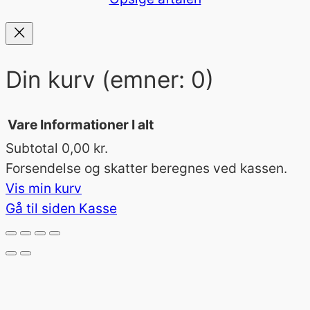
Din kurv
(emner: 0)
Vare
Informationer
I alt
Subtotal
0,00 kr.
Varer
Forsendelse og skatter beregnes ved kassen.
Vis min kurv
i
Gå til siden Kasse
indkøbskurv