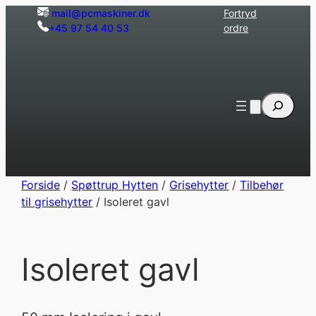
Spring
mail@pcmaskiner.dk
Fortryd
+45 97 54 40 53
ordre
til
indhold
Søg
Forside
/
Spøttrup Hytten
/
Grisehytter
/
Tilbehør
til grisehytter
/ Isoleret gavl
Isoleret gavl