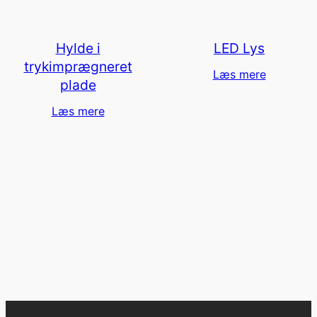
Hylde i
LED Lys
trykimprægneret
Læs mere
plade
Læs mere